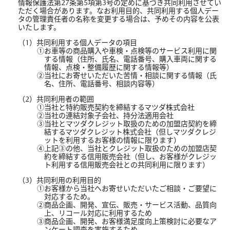
情報保護法第27条第5項第3号の定めに基づき共同利用させてい
ただく場合があります。なお利用目的、共同利用する個人デー
タの管理責任者の名称を変更する場合は、予めその内容を公表
いたします。
共同利用する個人データの項目
お車等の商品購入や車検・点検等のサービス利用に関
する情報（住所、氏名、電話番号、購入車両に関する
情報、点検・整備履歴に関する情報等）
当社にお寄せいただいた苦情・相談に関する情報（氏
名、住所、電話番号、相談内容等）
共同利用者の範囲
当社と特約販売契約を締結するマツダ株式会社
当社の連結対象子会社、持分法適用会社
当社とマツダクレジット取扱のための加盟店契約を締
結するマツダクレジット株式会社（但しマツダクレジ
ットを利用するお客様の情報に限ります）
上記③の他、当社とクレジット取扱のための加盟店契
約を締結する信用販売会社（但し、お客様がクレジッ
ト利用する信用販売会社との共同利用に限ります）
共同利用の利用目的
お客様から当社へお寄せいただいたご相談・ご要望に
対応するため。
商品企画、開発、宣伝、販売・サービス活動、品質向
上、リコール対応に利用するため
商品企画、開発、お客様満足度向上策検討に必要なア
ンケート調査を実施するため