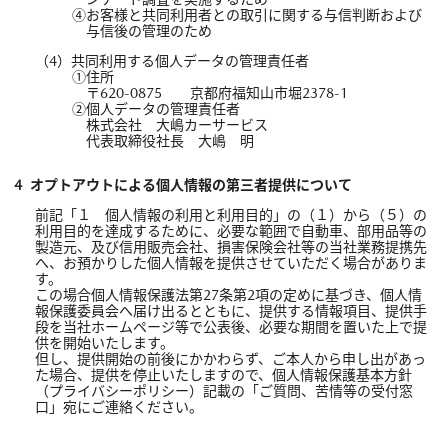
お客様と共同利用者との取引に関する与信判断および
与信後の管理のため
共同利用する個人データの管理責任者
住所
〒620-0875 京都府福知山市堀2378-1
個人データの管理責任者
株式会社 大嶋カーサービス
代表取締役社長 大嶋 明
オプトアウトによる個人情報の第三者提供について
前記「１ 個人情報の利用と利用目的」の（１）から（５）の
利用目的を達成するために、必要な範囲で自動車、部用品等の
製造元、及び信用販売会社、損害保険会社等の当社業務提携先
へ、お預かりした個人情報を提供させていただく場合がありま
す。
この場合個人情報保護法第27条第2項の定めに基づき、個人情
報保護委員会へ届け出るとともに、提供する情報項目、提供手
段を当社ホームページ等で公表後、必要な期間を置いた上で提
供を開始いたします。
但し、提供開始の前後にかかわらず、ご本人から申し出があっ
た場合、提供を停止いたしますので、個人情報保護基本方針
（プライバシーポリシー）記載の「ご質問、苦情等の受付窓
口」宛にご連絡ください。